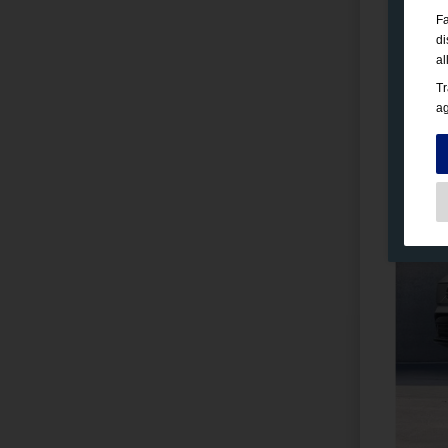
Fa
di
al
Tr
ag