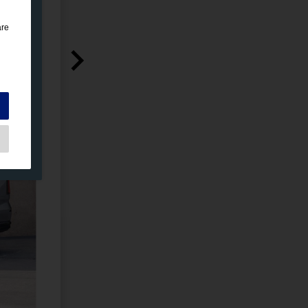
are
à
di
e
per