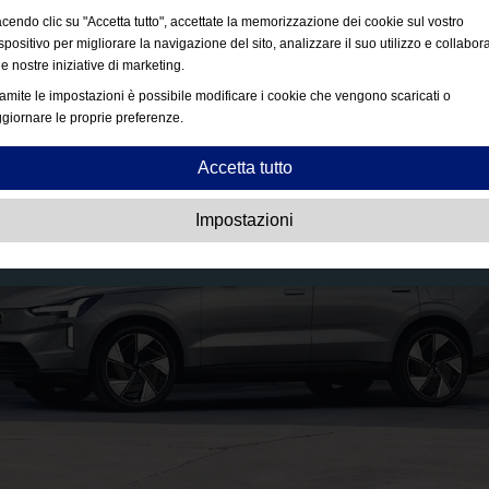
cendo clic su "Accetta tutto", accettate la memorizzazione dei cookie sul vostro
spositivo per migliorare la navigazione del sito, analizzare il suo utilizzo e collabor
le nostre iniziative di marketing.
amite le impostazioni è possibile modificare i cookie che vengono scaricati o
giornare le proprie preferenze.
Accetta tutto
Strettamente necessari:
Questi cookie sono essenziali per abilitare funzionalit
Impostazioni
di base come la navigazione, garantire l'accesso a contenuti protetti e
memorizzare i contenuti del carrello durante la permanenza sul sito.
Prestazioni:
Questi cookie ci consentono di contare le visite e conoscere le fonti 
traffico, nonché monitorare il modo in cui il sito viene utilizzato. Tali informazioni
sono utilizzate per migliorare le prestazioni. Tutte le informazioni raccolte sono
aggregate e dunque anonime.
Funzionalità:
Questi cookie consentono al sito web di fornire funzioni avanzate 
possibilità di personalizzazione. Ad esempio la scelta della dimensione del
carattere, ecc.
Pubblicità:
Questi cookie vengono utilizzati per mostrare annunci più pertinenti 