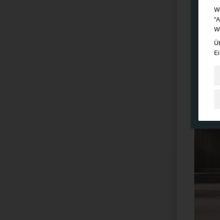
Wi
"A
We
Üb
Ei