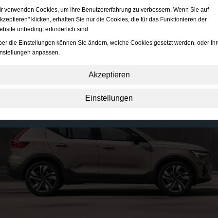
r verwenden Cookies, um Ihre Benutzererfahrung zu verbessern. Wenn Sie auf
kzeptieren" klicken, erhalten Sie nur die Cookies, die für das Funktionieren der
bsite unbedingt erforderlich sind.
er die Einstellungen können Sie ändern, welche Cookies gesetzt werden, oder Ihr
nstellungen anpassen.
Akzeptieren
Unbedingt erforderlich:
Diese Cookies sind essenziell, um grundlegende
Einstellungen
Funktionen wie die Navigation, das Gewähren von Zugriff auf gesicherte Inhalte
und das Speichern Ihres Warenkorbinhalts während Ihres Aufenthalts auf der
Website zu ermöglichen.
Leistung:
Diese Cookies ermöglichen es uns, Besucherzahlen und Traffic-Quell
zu erfassen und zu verstehen, wie die Website benutzt wird. Wir verwenden dies
Informationen zur Verbesserung der Performance. Alle gesammelten Informatio
werden aggregiert und sind daher anonym.
Funktionalität:
Diese Cookies ermöglichen es der Website, erweiterte Funktion
und Personalisierungsoptionen anzubieten. z.B. Auswahl der Schriftgröße, etc.
Werbung:
Diese Cookies werden verwendet, um Ihnen Anzeigen auszuspielen,