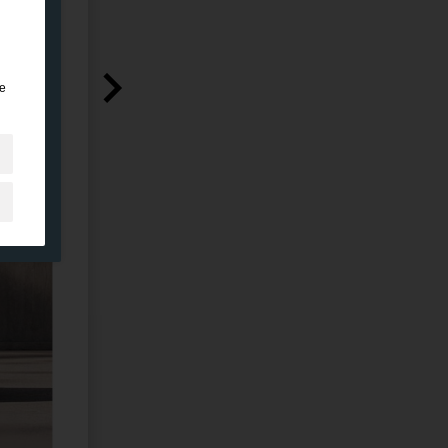
e
en
e
nen
en